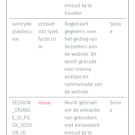
inhoud bij te
houden.
sentryRe
embed-
Registreert
Sessi
playSess
cdn.spoti
gegevens over
e
ion
fycdn.co
het gedrag van
m
bezoekers aan
de website. Dit
wordt gebruikt
voor interne
analyse en
optimalisatie van
de website.
SESSION
Issuu
Wordt gebruikt
Sessi
_STORAG
om de interactie
e
E_ID_PIC
van gebruikers
OX_SESSI
met embedded
ON_ID
inhoud bij te