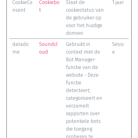
CookieCo
Cookiebo
Slaat de
1 jaar
nsent
t
cookiestatus van
de gebruiker op
voor het huidige
domein
datado
Soundcl
Gebruikt in
Sessi
me
oud
context met de
e
Bot Manager-
functie van de
website - Deze
functie
detecteert,
categoriseert en
verzamelt
rapporten over
potentiële bots
die toegang
proberen te