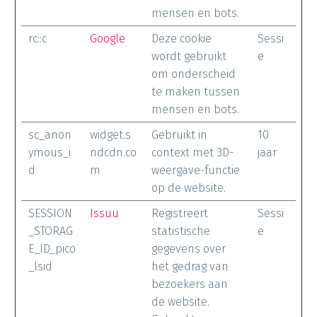
mensen en bots.
rc::c
Google
Deze cookie
Sessi
wordt gebruikt
e
om onderscheid
te maken tussen
mensen en bots.
sc_anon
widget.s
Gebruikt in
10
ymous_i
ndcdn.co
context met 3D-
jaar
d
m
weergave-functie
op de website.
SESSION
Issuu
Registreert
Sessi
_STORAG
statistische
e
E_ID_pico
gegevens over
_lsid
het gedrag van
bezoekers aan
de website.