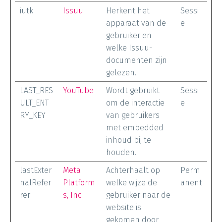
iutk
Issuu
Herkent het
Sessi
apparaat van de
e
gebruiker en
welke Issuu-
documenten zijn
gelezen.
LAST_RES
YouTube
Wordt gebruikt
Sessi
ULT_ENT
om de interactie
e
RY_KEY
van gebruikers
met embedded
inhoud bij te
houden.
lastExter
Meta
Achterhaalt op
Perm
nalRefer
Platform
welke wijze de
anent
rer
s, Inc.
gebruiker naar de
website is
gekomen door