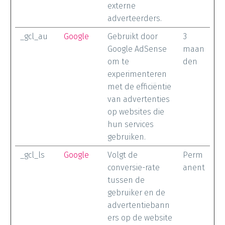
externe
adverteerders.
_gcl_au
Google
Gebruikt door
3
Google AdSense
maan
om te
den
experimenteren
met de efficiëntie
van advertenties
op websites die
hun services
gebruiken.
_gcl_ls
Google
Volgt de
Perm
conversie-rate
anent
tussen de
gebruiker en de
advertentiebann
ers op de website