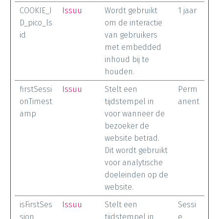
COOKIE_I
Issuu
Wordt gebruikt
1 jaar
D_pico_ls
om de interactie
id
van gebruikers
met embedded
inhoud bij te
houden.
firstSessi
Issuu
Stelt een
Perm
onTimest
tijdstempel in
anent
amp
voor wanneer de
bezoeker de
website betrad.
Dit wordt gebruikt
voor analytische
doeleinden op de
website.
isFirstSes
Issuu
Stelt een
Sessi
sion
tijdstempel in
e