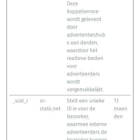
Deze
koppelservice
wordt geleverd
door
advertentieshub
s van derden,
waardoor het
realtime bieden
voor
adverteerders
wordt
vergemakkelijkt.
_scid_r
sc-
Stelt een unieke
13
static.net
ID in voor de
maan
bezoeker,
den
waarmee externe
adverteerders de
bezoeker kunnen