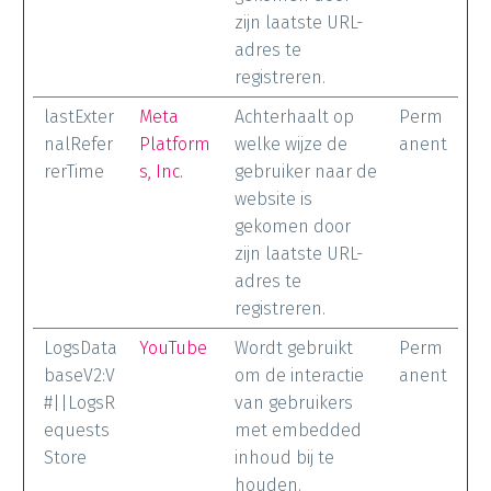
zijn laatste URL-
adres te
registreren.
lastExter
Meta
Achterhaalt op
Perm
nalRefer
Platform
welke wijze de
anent
rerTime
s, Inc.
gebruiker naar de
website is
gekomen door
zijn laatste URL-
adres te
registreren.
LogsData
YouTube
Wordt gebruikt
Perm
baseV2:V
om de interactie
anent
#||LogsR
van gebruikers
equests
met embedded
Store
inhoud bij te
houden.