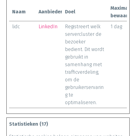
Maximale
Naam
Aanbieder
Doel
bewaarter
lidc
LinkedIn
Registreert welk
1 dag
servercluster de
bezoeker
bedient. Dit wordt
gebruikt in
samenhang met
trafficverdeling,
om de
gebruikerservarin
g te
optimaliseren.
Statistieken (17)