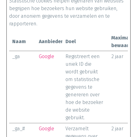
Statistische cookies helpen eigenaren van websites
begrijpen hoe bezoekers hun website gebruiken,
door anoniem gegevens te verzamelen en te
rapporteren.
Maximale
Naam
Aanbieder
Doel
bewaarter
_ga
Google
Registreert een
2 jaar
uniek ID die
wordt gebruikt
om statistische
gegevens te
genereren over
hoe de bezoeker
de website
gebruikt.
_ga_#
Google
Verzamelt
2 jaar
gegevens over