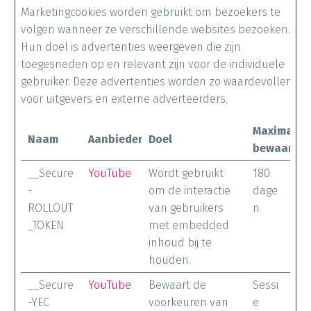
Marketingcookies worden gebruikt om bezoekers te
volgen wanneer ze verschillende websites bezoeken.
Hun doel is advertenties weergeven die zijn
toegesneden op en relevant zijn voor de individuele
gebruiker. Deze advertenties worden zo waardevoller
voor uitgevers en externe adverteerders.
Maximale
Naam
Aanbieder
Doel
bewaarter
__Secure
YouTube
Wordt gebruikt
180
-
om de interactie
dage
ROLLOUT
van gebruikers
n
_TOKEN
met embedded
inhoud bij te
houden.
__Secure
YouTube
Bewaart de
Sessi
-YEC
voorkeuren van
e