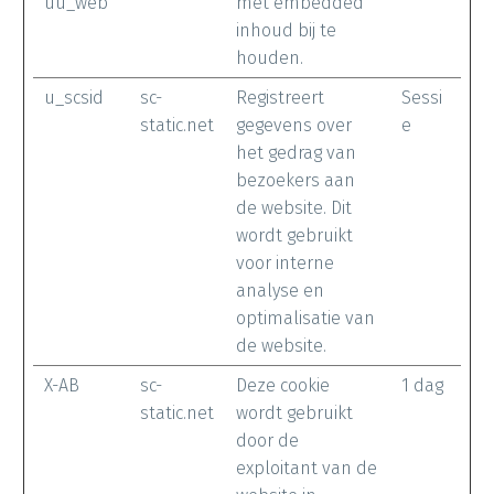
uu_web
met embedded
inhoud bij te
houden.
u_scsid
sc-
Registreert
Sessi
static.net
gegevens over
e
het gedrag van
bezoekers aan
de website. Dit
wordt gebruikt
voor interne
analyse en
optimalisatie van
de website.
X-AB
sc-
Deze cookie
1 dag
static.net
wordt gebruikt
door de
exploitant van de