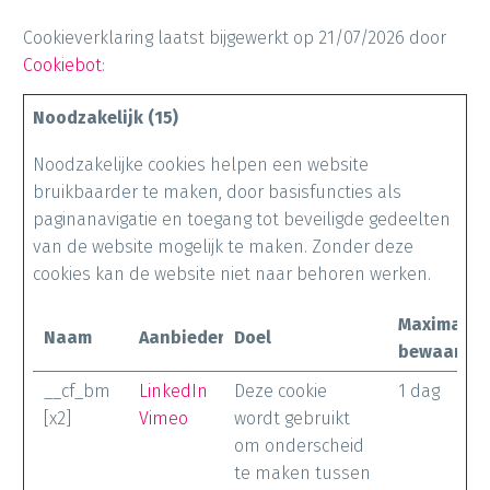
Cookieverklaring laatst bijgewerkt op 21/07/2026 door
Cookiebot
:
Noodzakelijk (15)
Noodzakelijke cookies helpen een website
bruikbaarder te maken, door basisfuncties als
paginanavigatie en toegang tot beveiligde gedeelten
van de website mogelijk te maken. Zonder deze
cookies kan de website niet naar behoren werken.
Maximale
Naam
Aanbieder
Doel
bewaarter
__cf_bm
LinkedIn
Deze cookie
1 dag
[x2]
Vimeo
wordt gebruikt
om onderscheid
te maken tussen