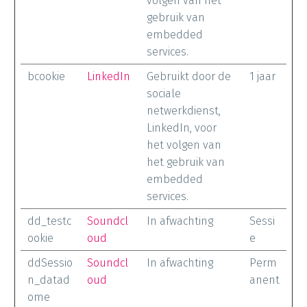
volgen van het
gebruik van
embedded
services.
bcookie
LinkedIn
Gebruikt door de
1 jaar
sociale
netwerkdienst,
LinkedIn, voor
het volgen van
het gebruik van
embedded
services.
dd_testc
Soundcl
In afwachting
Sessi
ookie
oud
e
ddSessio
Soundcl
In afwachting
Perm
n_datad
oud
anent
ome