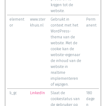
krijgen tot de
website.
element
www.ster
Gebruikt in
Perm
or
khuis.nl
context met het
anent
WordPress-
thema van de
website. Met de
cookie kan de
website-eigenaar
de inhoud van de
website in
realtime
implementeren
of wijzigen.
li_gc
LinkedIn
Slaat de
180
cookiestatus van
dage
de gebruiker op
n