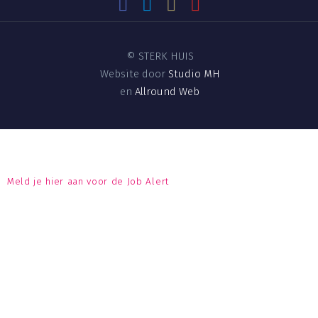
©
STERK HUIS
Website door
Studio MH
en
Allround Web
Meld je hier aan voor de Job Alert