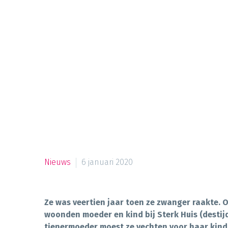
Nieuws
6 januari 2020
Ze was veertien jaar toen ze zwanger raakte. 
woonden moeder en kind bij Sterk Huis (destijd
tienermoeder moest ze vechten voor haar kind. 