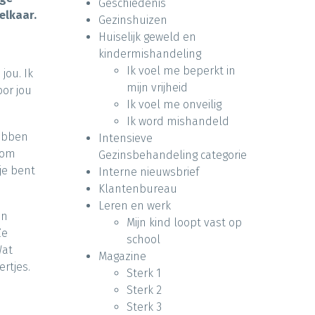
Geschiedenis
elkaar.
Gezinshuizen
Huiselijk geweld en
kindermishandeling
Ik voel me beperkt in
jou. Ik
mijn vrijheid
oor jou
Ik voel me onveilig
Ik word mishandeld
hebben
Intensieve
rom
Gezinsbehandeling categorie
je bent
Interne nieuwsbrief
Klantenbureau
Leren en werk
an
Mijn kind loopt vast op
Ze
school
Wat
Magazine
rtjes.
Sterk 1
Sterk 2
Sterk 3