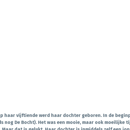
Op haar vijftiende werd haar dochter geboren. In de begin
s nog De Bocht). Het was een mooie, maar ook moeilijke tij
Maar dat is gelukt. Haar dochter is inmiddels zelf een jo