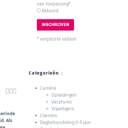
van toepassing*
Akkoord
* verplichte velden
Categorieën
Carrière



Opleidingen
Vacatures
Vrijwilligers
periode
Clienten
d. Als
Dagbehandeling 0-9 jaar
nge