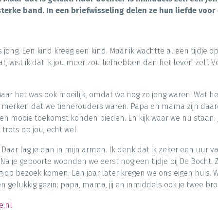
terke band. In een briefwisseling delen ze hun liefde voor 
 jong. Een kind kreeg een kind. Maar ik wachtte al een tijdje op 
at, wist ik dat ik jou meer zou liefhebben dan het leven zelf. V
aar het was ook moeilijk, omdat we nog zo jong waren. Wat 
zou merken dat we tienerouders waren. Papa en mama zijn daa
en mooie toekomst konden bieden. En kijk waar we nu staan: 
trots op jou, echt wel.
. Daar lag je dan in mijn armen. Ik denk dat ik zeker een uur v
 Na je geboorte woonden we eerst nog een tijdje bij De Bocht. 
 op bezoek komen. Een jaar later kregen we ons eigen huis. 
elukkig gezin: papa, mama, jij en inmiddels ook je twee broe
e.nl