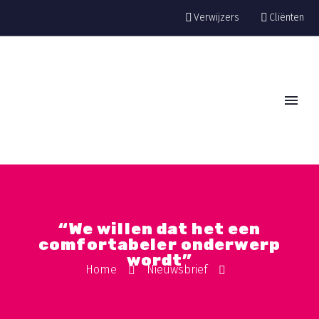
Verwijzers
Cliënten
“We willen dat het een
comfortabeler onderwerp
wordt”
Home
Nieuwsbrief
“We willen dat het een comfortabeler onderwerp
wordt”