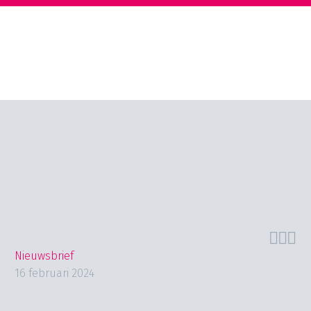



Nieuwsbrief
16 februari 2024