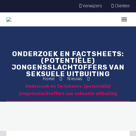
Verwijzers
Cliënten
ONDERZOEK EN FACTSHEETS:
(POTENTIËLE)
JONGENSSLACHTOFFERS VAN
SEKSUELE UITBUITING
Home
Nieuws
Onderzoek en factsheets: (potentiële)
jongensslachtoffers van seksuele uitbuiting