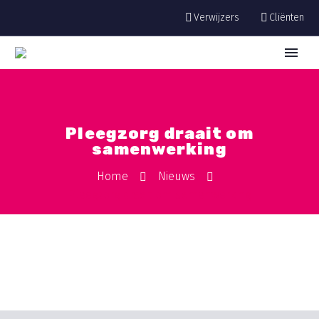
Verwijzers
Cliënten
Pleegzorg draait om
samenwerking
Home
Nieuws
Pleegzorg draait om samenwerking