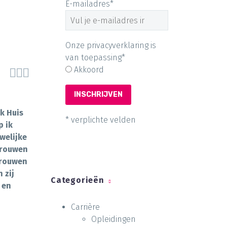
E-mailadres*
Onze privacyverklaring is
van toepassing*
Akkoord



k Huis
* verplichte velden
p ik
welijke
 vrouwen
vrouwen
 zij
Categorieën
 en
Carrière
Opleidingen