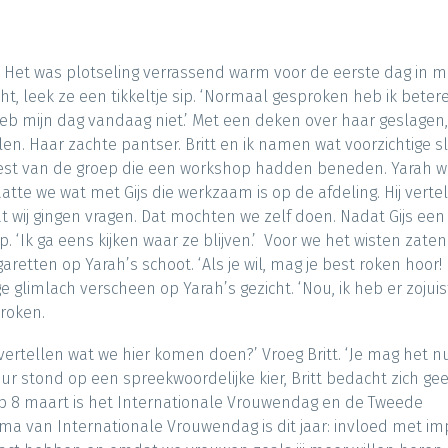
. Het was plotseling verrassend warm voor de eerste dag in m
, leek ze een tikkeltje sip. ‘Normaal gesproken heb ik beter
 heb mijn dag vandaag niet.’ Met een deken over haar geslagen,
n. Haar zachte pantser. Britt en ik namen wat voorzichtige sl
 rest van de groep die een workshop hadden beneden. Yarah wi
tte we wat met Gijs die werkzaam is op de afdeling. Hij verte
 wij gingen vragen. Dat mochten we zelf doen. Nadat Gijs een
p. ‘Ik ga eens kijken waar ze blijven.’ Voor we het wisten zate
aretten op Yarah’s schoot. ‘Als je wil, mag je best roken hoor!
e glimlach verscheen op Yarah’s gezicht. ‘Nou, ik heb er zojuist
broken.
rtellen wat we hier komen doen?’ Vroeg Britt. ‘Je mag het nu
deur stond op een spreekwoordelijke kier, Britt bedacht zich ge
Op 8 maart is het Internationale Vrouwendag en de Tweede
ema van Internationale Vrouwendag is dit jaar: invloed met im