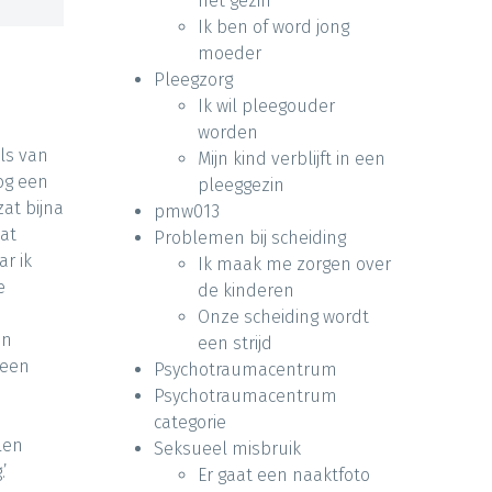
het gezin
Ik ben of word jong
moeder
Pleegzorg
Ik wil pleegouder
worden
ls van
Mijn kind verblijft in een
og een
pleeggezin
zat bijna
pmw013
dat
Problemen bij scheiding
ar ik
Ik maak me zorgen over
e
de kinderen
Onze scheiding wordt
en
een strijd
reen
Psychotraumacentrum
Psychotraumacentrum
categorie
llen
Seksueel misbruik
’
Er gaat een naaktfoto