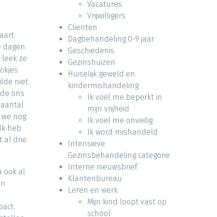
Vacatures
Vrijwilligers
Clienten
aart.
Dagbehandeling 0-9 jaar
e dagen
Geschiedenis
 leek ze
Gezinshuizen
okjes
Huiselijk geweld en
lde niet
kindermishandeling
lde ons
Ik voel me beperkt in
 aantal
mijn vrijheid
n we nog
Ik voel me onveilig
 Ik heb
Ik word mishandeld
 al drie
Intensieve
Gezinsbehandeling categorie
Interne nieuwsbrief
 ook al
Klantenbureau
en
Leren en werk
Mijn kind loopt vast op
pact.
school