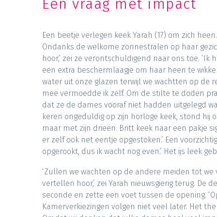
Een vraag met impact
Een beetje verlegen keek Yarah (17) om zich heen
Ondanks de welkome zonnestralen op haar gezicht
hoor,’ zei ze verontschuldigend naar ons toe. ‘Ik
een extra beschermlaagje om haar heen te wikkele
water uit onze glazen terwijl we wachtten op de
mee vermoedde ik zelf. Om de stilte te doden praa
dat ze de dames vooraf niet hadden uitgelegd wat
keren ongeduldig op zijn horloge keek, stond hij o
maar met zijn drieën. Britt keek naar een pakje sig
er zelf ook net eentje opgestoken.’ Een voorzichtig
opgerookt, dus ik wacht nog even.’ Het ijs leek ge
‘Zullen we wachten op de andere meiden tot we ve
vertellen hoor,’ zei Yarah nieuwsgierig terug. De 
seconde en zette een voet tussen de opening. ‘
Kamerverkiezingen volgen niet veel later. Het th