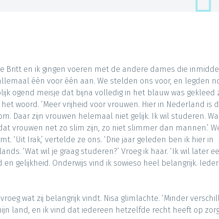
ie Britt en ik gingen voeren met de andere dames die inmidde
allemaal één
voor één aan. We stelden ons voor, en legden n
lijk ogend meisje dat bijna volledig in het blauw was gekleed 
 het woord. ‘Meer vrijheid voor vrouwen. Hier in Nederland is 
m. Daar zijn vrouwen helemaal niet gelijk. Ik wil studeren. Wa
 vrouwen net zo slim zijn, zo niet slimmer dan mannen.’ W
 ‘Uit Irak,’ vertelde ze ons. ‘Drie jaar geleden ben ik hier in
ds. ‘Wat wil je graag studeren?’ Vroeg ik haar. ‘Ik wil later e
eid en gelijkheid. Onderwijs vind ik sowieso heel belangrijk. Iede
vroeg wat zij belangrijk vindt. Nisa glimlachte. ‘Minder verschi
n land, en ik vind dat iedereen hetzelfde recht heeft op zorg.