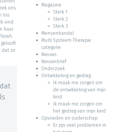
stellen
Magazine
keek ons
Sterk 1
h los.
Sterk 2
Ik vind
Sterk 3
en haar
Mensenhandel
 Yarah
Multi Systeem Therapie
gelooft.
categorie
t dat ze
Nieuws
Nieuwsbrief
Onderzoek
Ontwikkeling en gedrag
Ik maak me zorgen om
dat
de ontwikkeling van mijn
ls
kind
Ik maak me zorgen om
het gedrag van mijn kind
Opvoeden en ouderschap
Er zijn veel problemen in