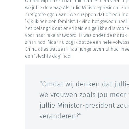
Omdat wij denken dat jullie dames heel veel imp
we jullie de vraag: Als jullie Minister-president z
met grote ogen aan. ‘We snappen dat dit een moeilij
‘Kijk, ik ben een feminist. Ik vind het gewoon he
het belangrijk dat er vrijheid en gelijkheid is vo
voor haar rake antwoord. Ik was onder de indruk.
zin in had. Maar nu zag ik dat ze een hele volwass
En na alles wat ze in haar jonge leven al had mee
een ‘slechte dag’ had.
“Omdat wij denken dat jull
we vrouwen zoals jou meer wi
jullie Minister-president zo
veranderen?”