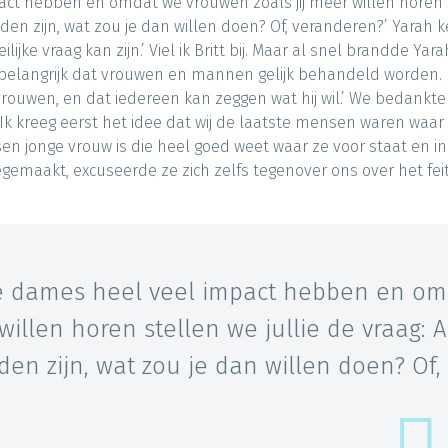
act hebben en omdat we vrouwen zoals jij meer willen horen 
ouden zijn, wat zou je dan willen doen? Of, veranderen?’ Yarah 
ke vraag kan zijn.’ Viel ik Britt bij. Maar al snel brandde Yara
el belangrijk dat vrouwen en mannen gelijk behandeld worden. 
or vrouwen, en dat iedereen kan zeggen wat hij wil.’ We bedankt
 Ik kreeg eerst het idee dat wij de laatste mensen waren waar
en jonge vrouw is die heel goed weet waar ze voor staat en in 
gemaakt, excuseerde ze zich zelfs tegenover ons over het fei
ie dames heel veel impact hebben en om
llen horen stellen we jullie de vraag: A
uden zijn, wat zou je dan willen doen? Of,