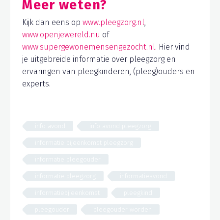
Meer weten?
Kijk dan eens op
www.pleegzorg.nl
,
www.openjewereld.nu
of
www.supergewonemensengezocht.nl
. Hier vind
je uitgebreide informatie over pleegzorg en
ervaringen van pleegkinderen, (pleeg)ouders en
experts.
info avond
info avond pleegzorg
informatie bijeenkomst pleegzorg
informatie pleegouder
informatie pleegzorg
informatieavond
informatiebjieenkomst
pleegkind
pleegouder
pleegouder worden