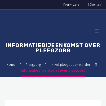
Verwijzers
Cliënten
INFORMATIEBIJEENKOMST OVER
PLEEGZORG
Home
Pleegzorg
Ik wil pleegouder worden
Informatiebijeenkomst over pleegzorg