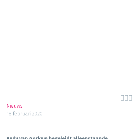



Nieuws
18 februari 2020
Rudy van Gorkum begeleidt alleenstaande