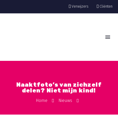
Verwijzers
Cliënten
Naaktfoto’s van zichzelf
delen? Niet mijn kind!
Home
Nieuws
Naaktfoto’s van zichzelf delen? Niet mijn kind!