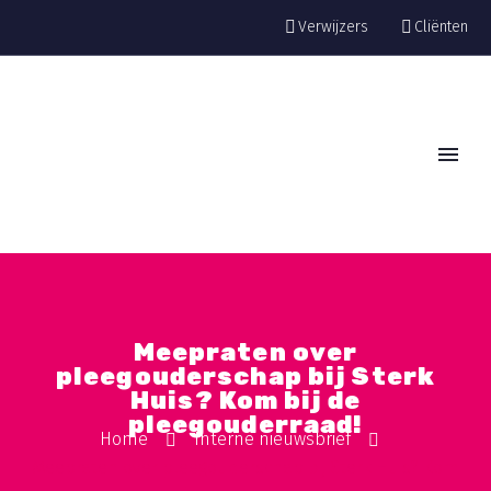
Verwijzers
Cliënten
Meepraten over
pleegouderschap bij Sterk
Huis? Kom bij de
pleegouderraad!
Home
Interne nieuwsbrief
Meepraten over pleegouderschap bij Sterk Huis? Kom