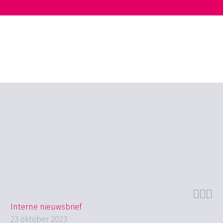
bij de pleegouderraad!



Interne nieuwsbrief
23 oktober 2023