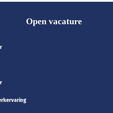
Open vacature
r
r
rkervaring