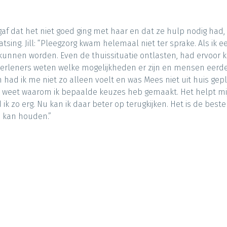
ngaf dat het niet goed ging met haar en dat ze hulp nodig had
laatsing. Jill: “Pleegzorg kwam helemaal niet ter sprake. Als i
kunnen worden. Even de thuissituatie ontlasten, had ervoor k
verleners weten welke mogelijkheden er zijn en mensen eerde
n had ik me niet zo alleen voelt en was Mees niet uit huis gepl
ij weet waarom ik bepaalde keuzes heb gemaakt. Het helpt mi
d ik zo erg. Nu kan ik daar beter op terugkijken. Het is de be
n kan houden.”