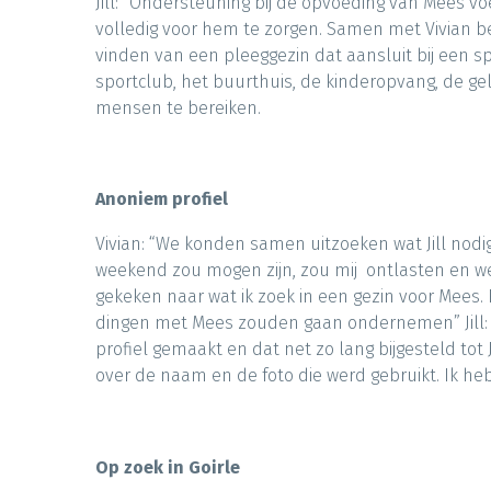
Jill: “Ondersteuning bij de opvoeding van Mees 
volledig voor hem te zorgen. Samen met Vivian ben 
vinden van een pleeggezin dat aansluit bij een spe
sportclub, het buurthuis, de kinderopvang, de 
mensen te bereiken.
Anoniem profiel
Vivian: “We konden samen uitzoeken wat Jill nodig
weekend zou mogen zijn, zou mij ontlasten en w
gekeken naar wat ik zoek in een gezin voor Mees. E
dingen met Mees zouden gaan ondernemen” Jill: “Ja
profiel gemaakt en dat net zo lang bijgesteld to
over de naam en de foto die werd gebruikt. Ik heb
Op zoek in Goirle