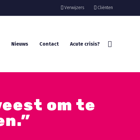
Verwijzers
Cliënten
Nieuws
Contact
Acute crisis?
weest om te
en.”