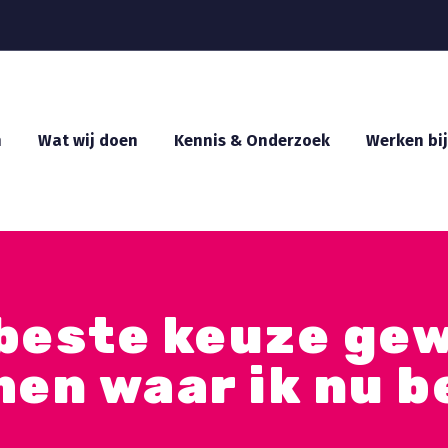
n
Wat wij doen
Kennis & Onderzoek
Werken bij
 beste keuze ge
en waar ik nu b