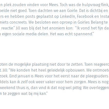
een plek zouden vinden voor Mees. Toch was de hulpvraag flin
voelde niet goed. Toen dachten we aan Goirle. Dat is dichtbij 
ers en hebben posts geplaatst op LinkedIn, Facebook en Inst
iets concreets. We besloten een oproep in Goirles Belang te
reactie.” Jill was blij dat het anoniem kon: “Ik vond het fijn d
ijn eigen sociale media delen. Het was echt spannend.”
en de mogelijke plaatsing niet door te zetten. Toen reageerd
t. Jill: “We konden het heel geleidelijk opbouwen. We ontmoete
ek. Eind januari is Mees voor het eerst naar de pleegouders geg
els kan ik zelf ook weer vaker voor hem zorgen. Mees is nog k
ekend thuis is, dan vind ik dat nog wel pittig. We overleggen
 te zeggen wat bij mij kan.”