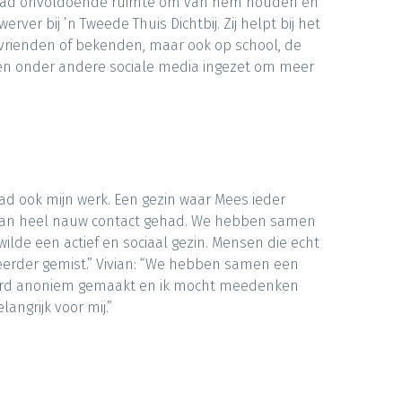
 en had onvoldoende ruimte om van hem houden en
ver bij ’n Tweede Thuis Dichtbij. Zij helpt bij het
e, vrienden of bekenden, maar ook op school, de
den onder andere sociale media ingezet om meer
had ook mijn werk. Een gezin waar Mees ieder
ivian heel nauw contact gehad. We hebben samen
 wilde een actief en sociaal gezin. Mensen die echt
ik eerder gemist.” Vivian: “We hebben samen een
iel werd anoniem gemaakt en ik mocht meedenken
angrijk voor mij.”