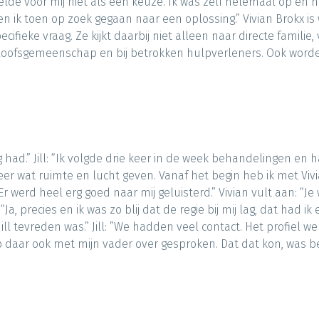
voelde voor mij niet als een keuze. Ik was zelf helemaal op
ik toen op zoek gegaan naar een oplossing.” Vivian Brokx is wer
cifieke vraag. Ze kijkt daarbij niet alleen naar directe famili
geloofsgemeenschap en bij betrokken hulpverleners. Ook wor
 had.” Jill: “Ik volgde drie keer in de week behandelingen en 
eer wat ruimte en lucht geven. Vanaf het begin heb ik met V
r werd heel erg goed naar mij geluisterd.” Vivian vult aan: “Je
, precies en ik was zo blij dat de regie bij mij lag, dat had 
t Jill tevreden was.” Jill: ”We hadden veel contact. Het prof
 daar ook met mijn vader over gesproken. Dat dat kon, was bel