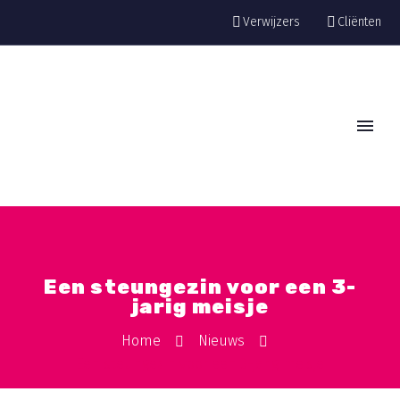
Verwijzers
Cliënten
Een steungezin voor een 3-
jarig meisje
Home
Nieuws
Een steungezin voor een 3-jarig meisje