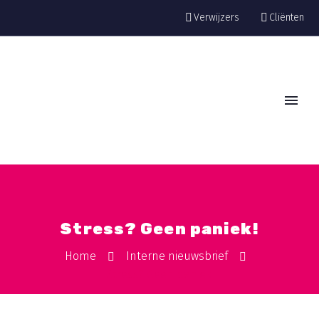
Verwijzers
Cliënten
Stress? Geen paniek!
Home
Interne nieuwsbrief
Stress? Geen paniek!